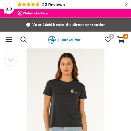
×
23
Reviews
9,8
Voor 16:00 besteld = direct verzonden
0
0