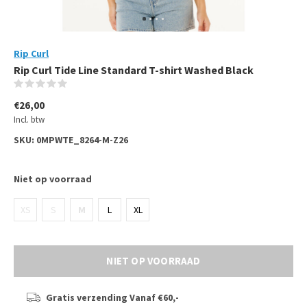
Rip Curl
Rip Curl Tide Line Standard T-shirt Washed Black
(0)
€26,00
Incl. btw
SKU:
0MPWTE_8264-M-Z26
Niet op voorraad
XS
S
M
L
XL
NIET OP VOORRAAD
Gratis verzending
Vanaf €60,-