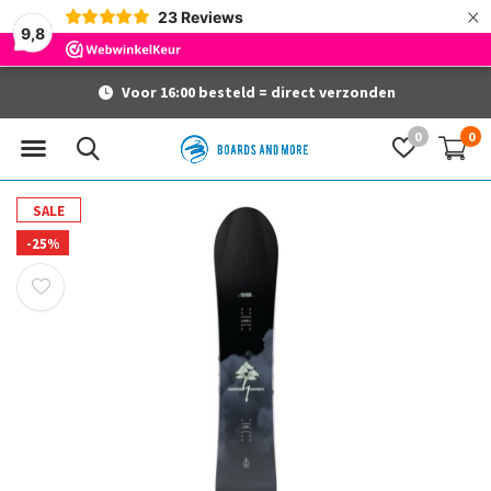
×
23
Reviews
9,8
Voor 16:00 besteld = direct verzonden
0
0
SALE
-25%