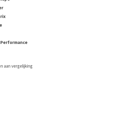
er
rix
e
n Performance
 aan vergelijking