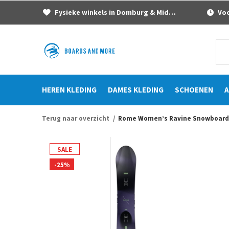
Fysieke winkels in Domburg & Middelburg
Voor
HEREN KLEDING
DAMES KLEDING
SCHOENEN
A
Terug naar overzicht
Rome Women’s Ravine Snowboard 
SALE
-25%