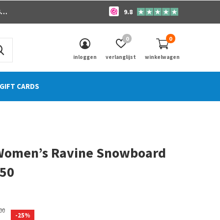
o
9.8
0
0
inloggen
verlanglijst
winkelwagen
GIFT CARDS
omen’s Ravine Snowboard
150
0)
00
-25%