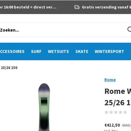
 16:00 besteld = direct verzonden
Gratis verzending vanaf 60 eur
CCESSOIRES
SURF
WETSUITS
SKATE
WINTERSPORT
25/26 150
Rome
Rome W
25/26 
(
€412,50
€550,