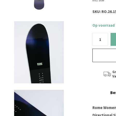
Incl. btw
SKU:
RO.26.1
Op voorraad
Gr
Va
Be
Rome Women’
Directional 