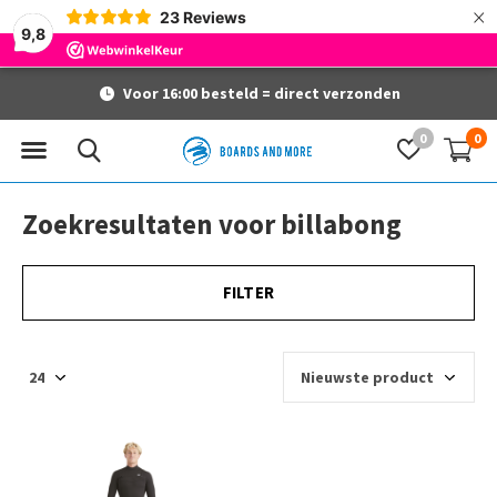
×
23
Reviews
9,8
Voor 16:00 besteld = direct verzonden
0
0
Zoekresultaten voor billabong
FILTER