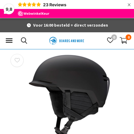
×
23
Reviews
9,8
Voor 16:00 besteld = direct verzonden
0
0