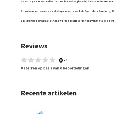
De Mr Zog's Sex Wax collectie is online verkrijgbaar bij boardsandmore.eu
Boardsandmore.eu is de webshop van onze winkels Sportshop Domburg, T
Bestellingen binnen Nederland worden gratis verzonden vanaf €60 en op w
Reviews
0
/ 5
0 sterren op basis van 0 beoordelingen
Recente artikelen