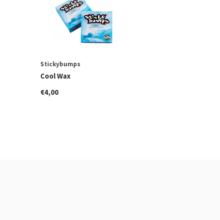
Stickybumps
Cool Wax
€4,00