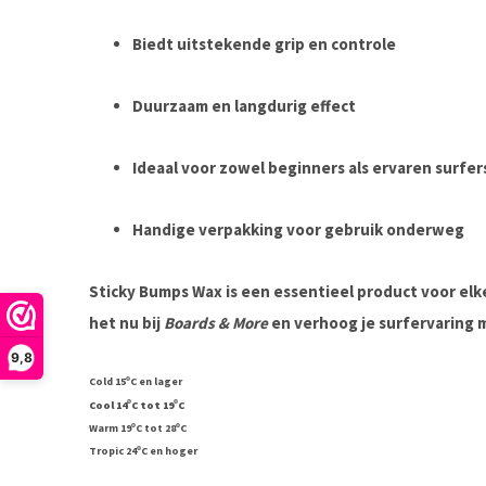
Biedt uitstekende grip en controle
Duurzaam en langdurig effect
Ideaal voor zowel beginners als ervaren surfer
Handige verpakking voor gebruik onderweg
Sticky Bumps Wax
is een essentieel product voor elke
het nu bij
Boards & More
en verhoog je surfervaring 
9,8
o
Cold 15
C en lager
o
o
Cool 14
C tot 19
C
o
o
Warm 19
C tot 28
C
o
Tropic 24
C en hoger