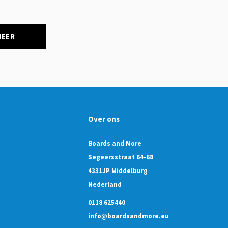
NEER
Over ons
Boards and More
Segeersstraat 64-68
4331JP Middelburg
Nederland
0118 625440
info@boardsandmore.eu