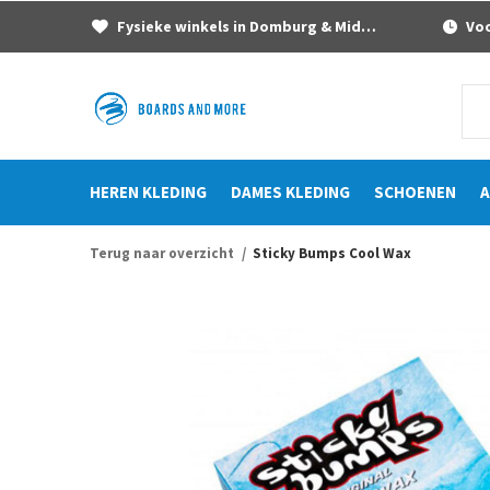
Fysieke winkels in Domburg & Middelburg
Voor
HEREN KLEDING
DAMES KLEDING
SCHOENEN
A
Terug naar overzicht
Sticky Bumps Cool Wax