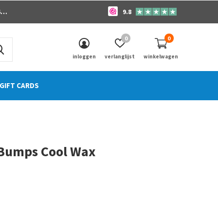
o
9.8
0
0
inloggen
verlanglijst
winkelwagen
GIFT CARDS
 Bumps Cool Wax
0)