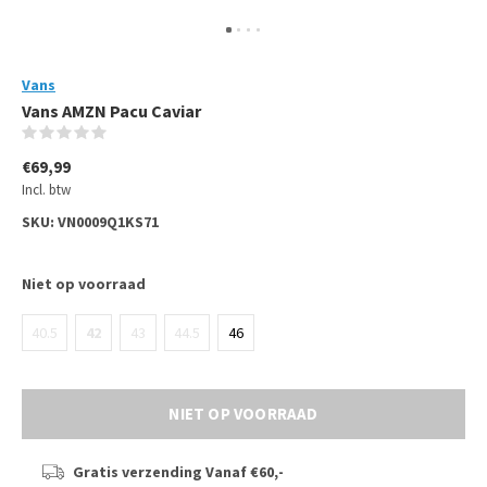
Vans
Vans AMZN Pacu Caviar
(0)
€69,99
Incl. btw
SKU:
VN0009Q1KS71
Niet op voorraad
40.5
42
43
44.5
46
NIET OP VOORRAAD
Gratis verzending
Vanaf €60,-