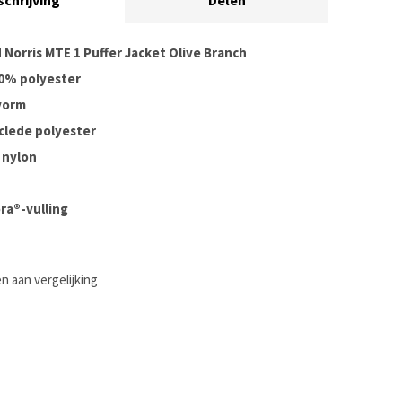
schrijving
Delen
 Norris MTE 1 Puffer Jacket Olive Branch
00% polyester
vorm
clede polyester
 nylon
ra®-vulling
 aan vergelijking