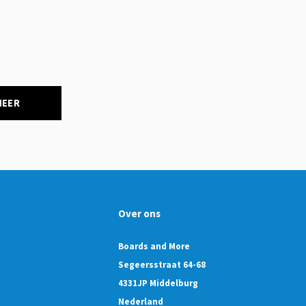
NEER
Over ons
Boards and More
Segeersstraat 64-68
4331JP Middelburg
Nederland