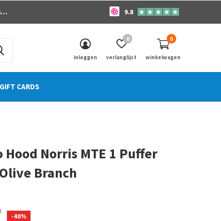
o
9.8
0
0
inloggen
verlanglijst
winkelwagen
GIFT CARDS
 Hood Norris MTE 1 Puffer
Olive Branch
0)
9
-40%