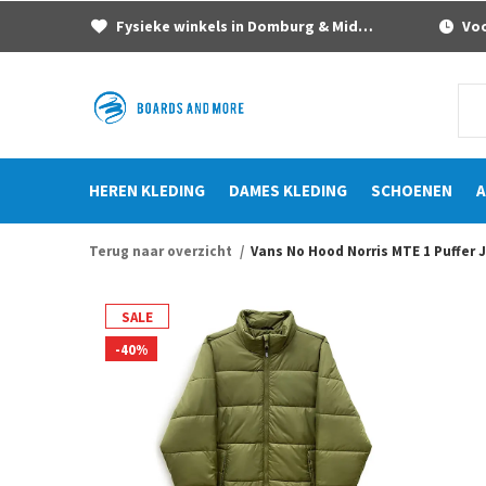
Fysieke winkels in Domburg & Middelburg
Voor
HEREN KLEDING
DAMES KLEDING
SCHOENEN
A
Terug naar overzicht
Vans No Hood Norris MTE 1 Puffer 
SALE
-40%