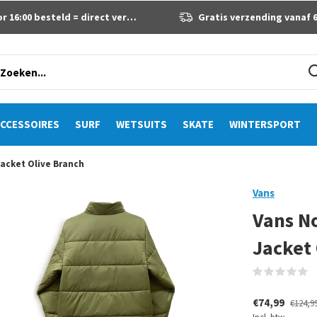
 16:00 besteld = direct verzonden
Gratis verzending vanaf 60 eur
CCESSOIRES
SURF
WETSUITS
SKATE
WINTERSPORT
Jacket Olive Branch
Vans
Vans No
Jacket 
(
€74,99
€124,9