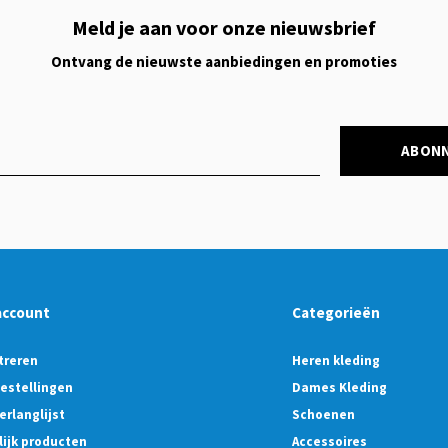
Meld je aan voor onze nieuwsbrief
Ontvang de nieuwste aanbiedingen en promoties
ABON
account
Categorieën
treren
Heren kleding
bestellingen
Dames Kleding
erlanglijst
Schoenen
lijk producten
Accessoires