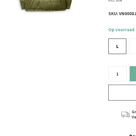
Incl. btw
SKU:
VN0008J
Op voorraad
L
Gr
Va