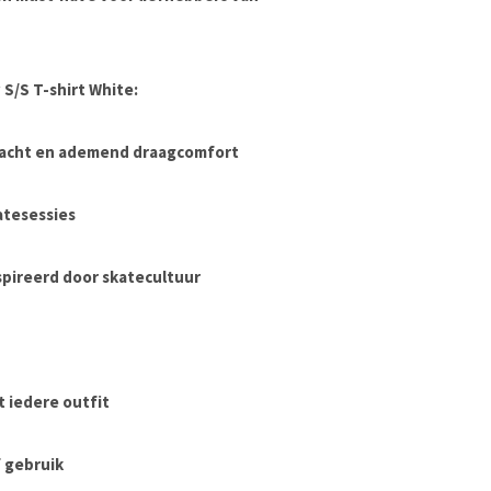
S/S T-shirt White:
zacht en ademend draagcomfort
katesessies
spireerd door skatecultuur
t iedere outfit
 gebruik