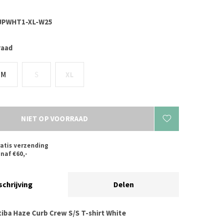
JPWHT1-XL-W25
raad
M
S
XL
NIET OP VOORRAAD
atis verzending
naf €60,-
schrijving
Delen
tiba Haze Curb Crew S/S T-shirt White