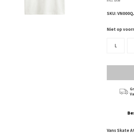
Incl. btw
SKU:
VN000Q
Niet op voor
L
Gr
Va
Be
Vans Skate A