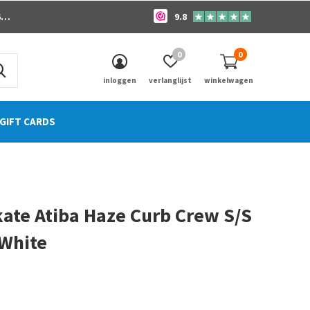
o
9.8
0
0
inloggen
verlanglijst
winkelwagen
GIFT CARDS
ate Atiba Haze Curb Crew S/S
 White
0)