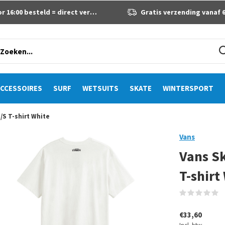
 16:00 besteld = direct verzonden
Gratis verzending vanaf 60 eur
CCESSOIRES
SURF
WETSUITS
SKATE
WINTERSPORT
/S T-shirt White
Vans
Vans Sk
T-shirt
(
€33,60