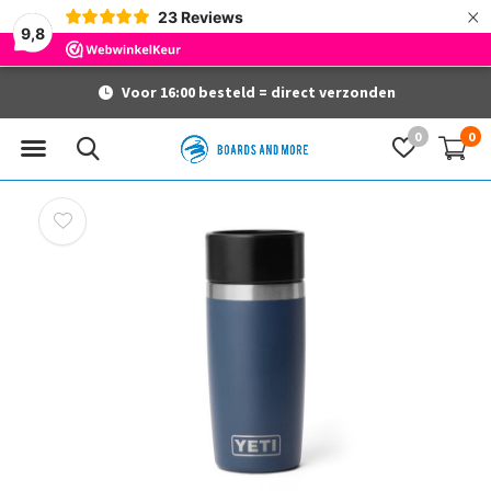
×
23
Reviews
9,8
Voor 16:00 besteld = direct verzonden
0
0