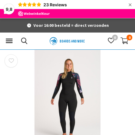
×
23
Reviews
9,8
Voor 16:00 besteld = direct verzonden
0
0