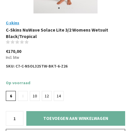
C-skins
C-Skins NuWave Solace Lite 3/2 Womens Wetsuit
Black/Tropical
(0)
€170,00
Incl. btw
SKU:
C7-C-NSOL32STW-BKT-6-Z26
Op voorraad
6
8
10
12
14
TOEVOEGEN AAN WINKELWAGEN