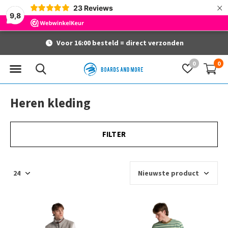
×
23
Reviews
9,8
irect verzonden
Gratis verzending 
0
0
Heren kleding
FILTER