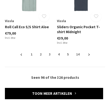
Vissla
Vissla
Roll Call Eco S/S Shirt Aloe
Sliders Organic Pocket T-
shirt Midnight
€79,00
Incl. btw
€39,00
Incl. btw
1
2
3
4
5
14
Seen 96 of the 326 products
TOON MEER ARTIKELEN