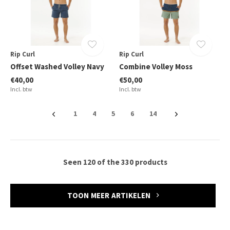
Rip Curl
Rip Curl
Offset Washed Volley Navy
Combine Volley Moss
€40,00
€50,00
Incl. btw
Incl. btw
1
4
5
6
14
Seen 120 of the 330 products
TOON MEER ARTIKELEN