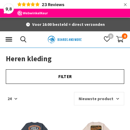
×
23
Reviews
9,8
Voor 16:00 besteld = direct verzonden
0
0
Heren kleding
FILTER