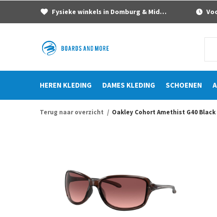
Fysieke winkels in Domburg & Middelburg
Voor
HEREN KLEDING
DAMES KLEDING
SCHOENEN
A
Terug naar overzicht
Oakley Cohort Amethist G40 Black