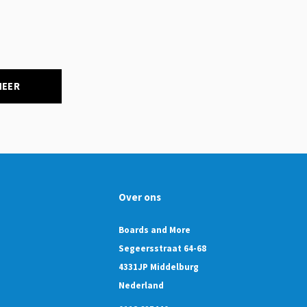
NEER
Over ons
Boards and More
Segeersstraat 64-68
4331JP Middelburg
Nederland