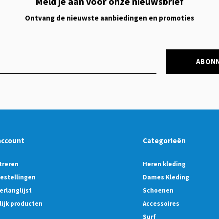
Meld je aan voor onze nieuwsbrief
Ontvang de nieuwste aanbiedingen en promoties
ABON
account
Categorieën
treren
Heren kleding
bestellingen
Dames Kleding
erlanglijst
Schoenen
lijk producten
Accessoires
Surf