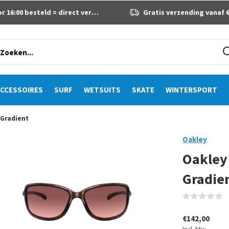
 16:00 besteld = direct verzonden
Gratis verzending vanaf 60 eur
CCESSOIRES
SURF
WETSUITS
SKATE
WINTERSPORT
 Gradient
Oakley
Oakley
Gradie
(
€142,00