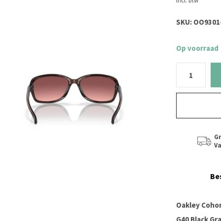
Incl. btw
SKU:
OO9301-
Op voorraad
Gr
Va
Be
Oakley Cohor
G40 Black Gr