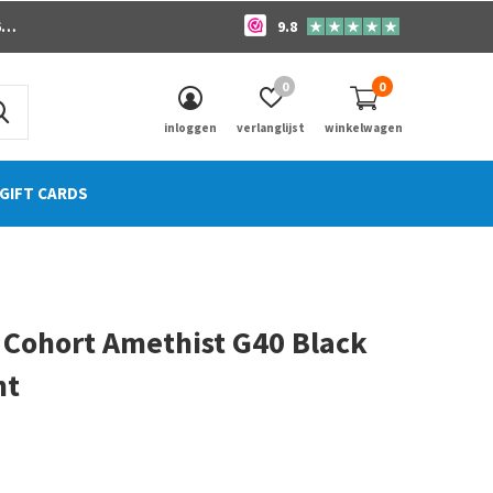
o
9.8
0
0
inloggen
verlanglijst
winkelwagen
GIFT CARDS
 Cohort Amethist G40 Black
nt
0)