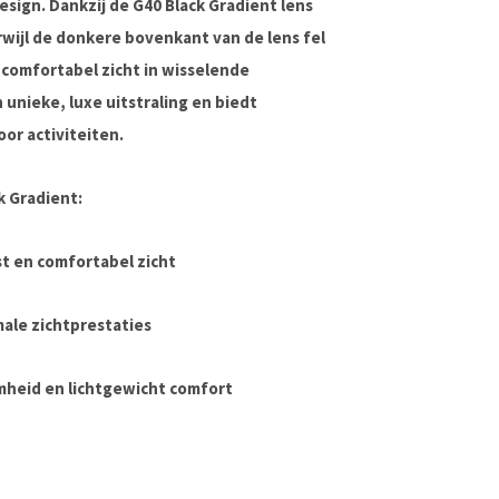
sign. Dankzij de G40 Black Gradient lens
rwijl de donkere bovenkant van de lens fel
 comfortabel zicht in wisselende
unieke, luxe uitstraling en biedt
or activiteiten.
 Gradient:
st en comfortabel zicht
imale zichtprestaties
mheid en lichtgewicht comfort