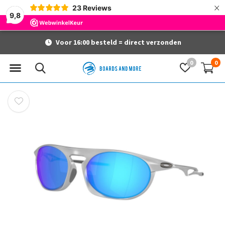
×
23
Reviews
9,8
Voor 16:00 besteld = direct verzonden
0
0