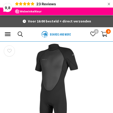
×
23
Reviews
9,8
Voor 16:00 besteld = direct verzonden
0
0