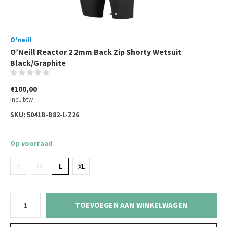
O'neill
O’Neill Reactor 2 2mm Back Zip Shorty Wetsuit
Black/Graphite
(0)
€100,00
Incl. btw
SKU:
5041B-B82-L-Z26
Op voorraad
S
M
L
XL
TOEVOEGEN AAN WINKELWAGEN