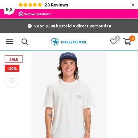
×
23
Reviews
9,8
Voor 16:00 besteld = direct verzonden
0
0
SALE
-20%