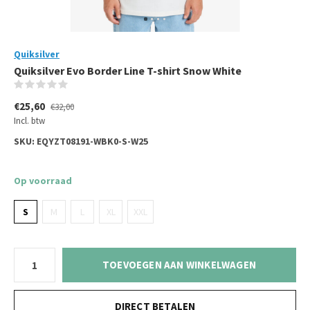
Quiksilver
Quiksilver Evo Border Line T-shirt Snow White
(0)
€25,60
€32,00
Incl. btw
SKU:
EQYZT08191-WBK0-S-W25
Op voorraad
S
M
L
XL
XXL
TOEVOEGEN AAN WINKELWAGEN
DIRECT BETALEN