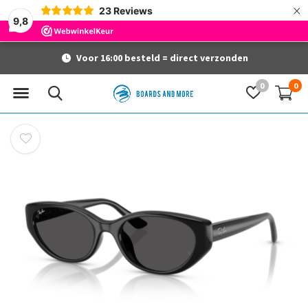
×
23
Reviews
9,8
Voor 16:00 besteld = direct verzonden
0
0