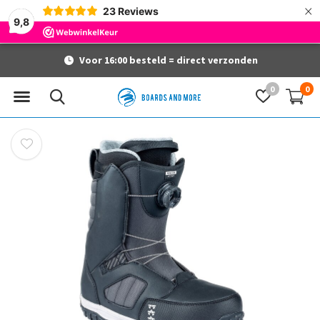
×
23
Reviews
9,8
Voor 16:00 besteld = direct verzonden
0
0