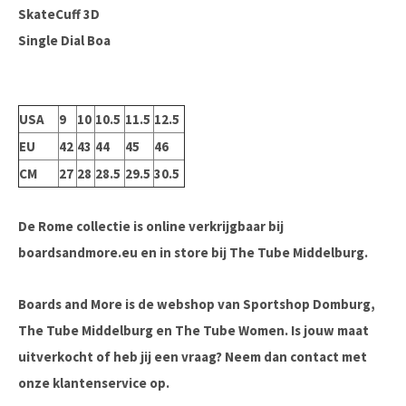
SkateCuff 3D
Single Dial Boa
USA
9
10
10.5
11.5
12.5
EU
42
43
44
45
46
CM
27
28
28.5
29.5
30.5
De Rome collectie is online verkrijgbaar bij
boardsandmore.eu en in store bij The Tube Middelburg.
Boards and More is de webshop van Sportshop Domburg,
The Tube Middelburg en The Tube Women. Is jouw maat
uitverkocht of heb jij een vraag? Neem dan contact met
onze klantenservice op.