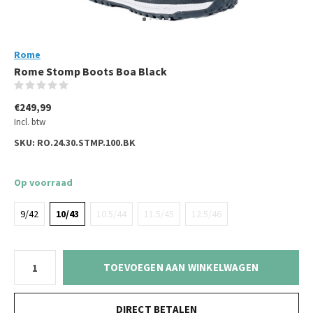
Rome
Rome Stomp Boots Boa Black
(0)
€249,99
Incl. btw
SKU:
RO.24.30.STMP.100.BK
Op voorraad
9/42
10/43
10.5/44
11.5/45
12.5/46
TOEVOEGEN AAN WINKELWAGEN
DIRECT BETALEN