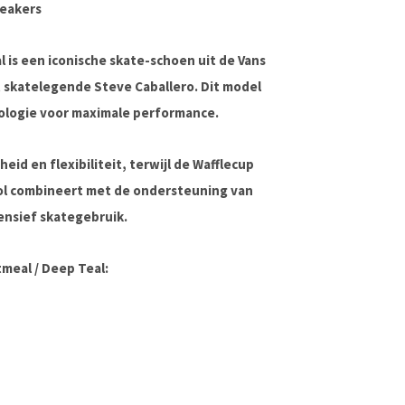
neakers
l
is een iconische skate-schoen uit de Vans
 skatelegende Steve Caballero. Dit model
nologie voor maximale performance.
id en flexibiliteit, terwijl de
Wafflecup
ol combineert met de ondersteuning van
tensief skategebruik.
meal / Deep Teal: