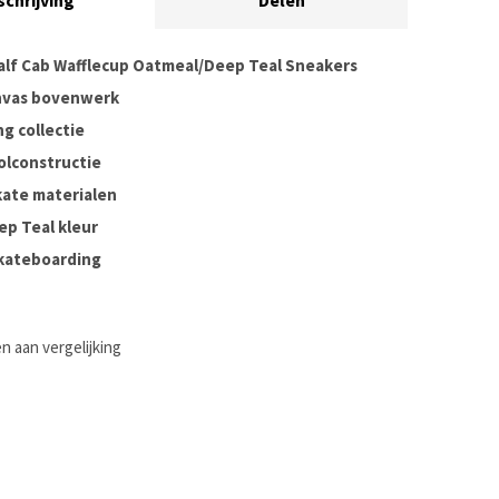
schrijving
Delen
alf Cab Wafflecup Oatmeal/Deep Teal Sneakers
nvas bovenwerk
g collectie
olconstructie
kate materialen
ep Teal kleur
skateboarding
 aan vergelijking