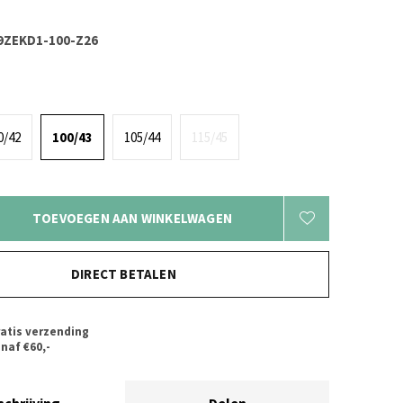
ZEKD1-100-Z26
0/42
100/43
105/44
115/45
TOEVOEGEN AAN WINKELWAGEN
DIRECT BETALEN
atis verzending
naf €60,-