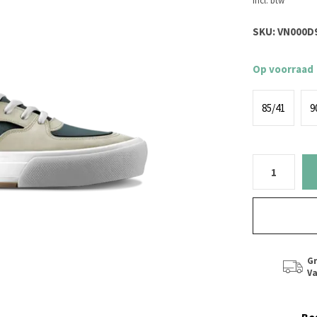
Incl. btw
SKU:
VN000D9
Op voorraad
85/41
9
Gr
Va