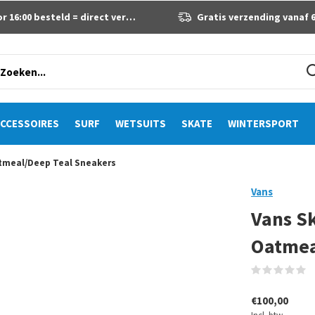
 16:00 besteld = direct verzonden
Gratis verzending vanaf 60 eur
CCESSOIRES
SURF
WETSUITS
SKATE
WINTERSPORT
atmeal/Deep Teal Sneakers
Vans
Vans Sk
Oatmea
(
€100,00