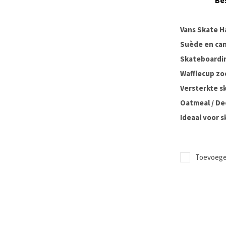
Be
Vans Skate H
Suède en ca
Skateboardin
Wafflecup zo
Versterkte s
Oatmeal / De
Ideaal voor 
Toevoegen