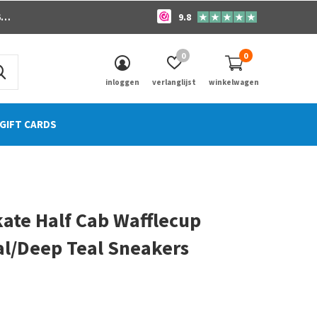
o
9.8
0
0
inloggen
verlanglijst
winkelwagen
GIFT CARDS
ate Half Cab Wafflecup
l/Deep Teal Sneakers
0)