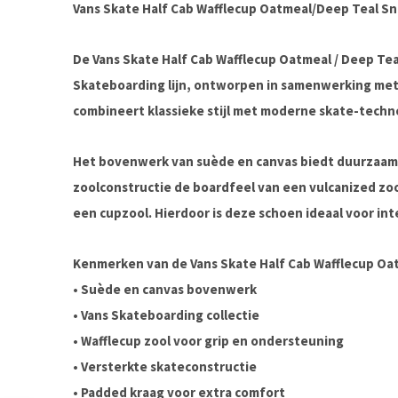
Vans Skate Half Cab Wafflecup Oatmeal/Deep Teal S
De
Vans Skate Half Cab Wafflecup Oatmeal / Deep Tea
Skateboarding lijn, ontworpen in samenwerking met
combineert klassieke stijl met moderne skate-tech
Het bovenwerk van
suède en canvas
biedt duurzaamhe
zoolconstructie
de boardfeel van een vulcanized zo
een cupzool. Hierdoor is deze schoen ideaal voor in
Kenmerken van de Vans Skate Half Cab Wafflecup Oat
•
Suède en canvas bovenwerk
•
Vans Skateboarding collectie
•
Wafflecup zool
voor grip en ondersteuning
•
Versterkte skateconstructie
•
Padded kraag
voor extra comfort