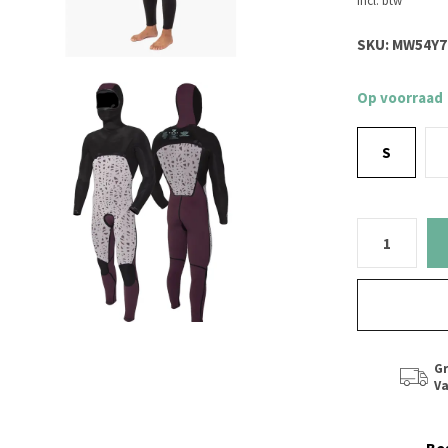
Incl. btw
SKU:
MW54Y7
Op voorraad
S
Gr
Va