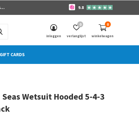
o
9.8
0
0
inloggen
verlanglijst
winkelwagen
GIFT CARDS
7 Seas Wetsuit Hooded 5-4-3
ack
0)