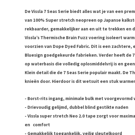
De Vissla 7 Seas Serie biedt alles wat je van een pr
van 100% Super stretch neopreen op Japanse kalkste
rekbaarder, gemakkelijker aan en uit te trekken en 
Vissla’s Thermische Brain Fuzz voering isoleert warm
voorzien van Dope Dyed Fabric. Dit is een zachtere, 
Bluesign goedgekeurde fabrieken. Verder heeft de 7
op waterbasis die volledig oplosmiddelvrij is en geen
Klein detail die de 7 Seas Serie populair maakt. De T
knieën door. Hierdoor is dit wetsuit een stuk warme
- Borst-rits ingang, minimale bulk met voorgevormd
- Drievoudig gelijmd, dubbel blind gestikte naden
- Vissla super stretch Neo 2.0 tape zorgt voor maxi
en
comfort
- Gemakkelijk toegankelijk, veilig sleutelkoord