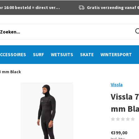
 16:00 besteld = direct verzonden
Gratis verzending vanaf 60 eur
CCESSOIRES
SURF
WETSUITS
SKATE
WINTERSPORT
-3 mm Black
Vissla
Vissla 
mm Bl
(
€399,00