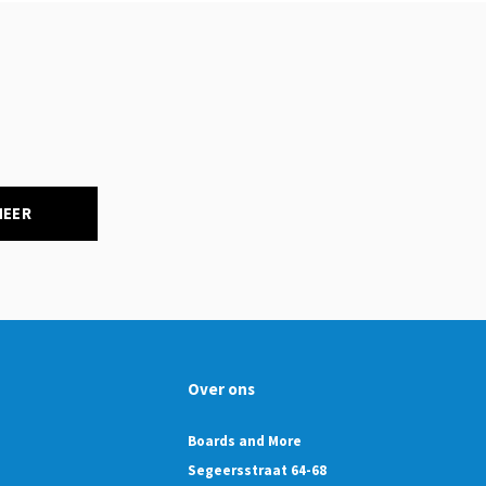
NEER
Over ons
Boards and More
Segeersstraat 64-68