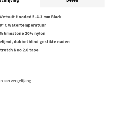
schrijving
Delen
s Wetsuit Hooded 5-4-3 mm Black
- 8° C watertemperatuur
0% limestone 20% nylon
elijmd, dubbel blind gestikte naden
stretch Neo 2.0 tape
 aan vergelijking