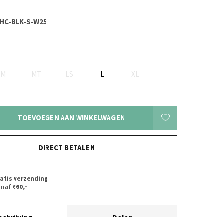
HC-BLK-S-W25
M
MT
LS
L
XL
TOEVOEGEN AAN WINKELWAGEN
DIRECT BETALEN
atis verzending
naf €60,-