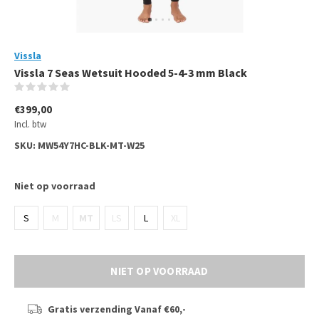
Vissla
Vissla 7 Seas Wetsuit Hooded 5-4-3 mm Black
(0)
€399,00
Incl. btw
SKU:
MW54Y7HC-BLK-MT-W25
Niet op voorraad
S
M
MT
LS
L
XL
NIET OP VOORRAAD
Gratis verzending
Vanaf €60,-