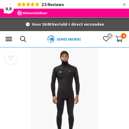
×
23
Reviews
9,8
Voor 16:00 besteld = direct verzonden
0
0