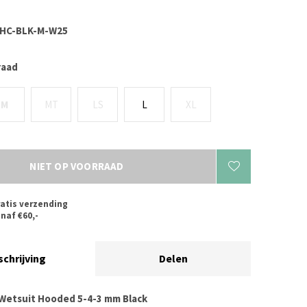
HC-BLK-M-W25
raad
M
MT
LS
L
XL
NIET OP VOORRAAD
atis verzending
naf €60,-
schrijving
Delen
s Wetsuit Hooded 5-4-3 mm Black