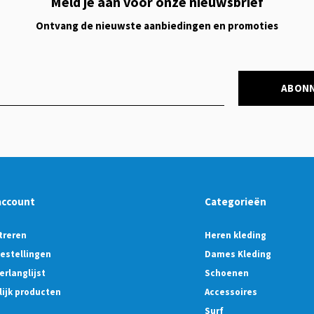
Meld je aan voor onze nieuwsbrief
Ontvang de nieuwste aanbiedingen en promoties
ABON
account
Categorieën
treren
Heren kleding
bestellingen
Dames Kleding
erlanglijst
Schoenen
lijk producten
Accessoires
Surf