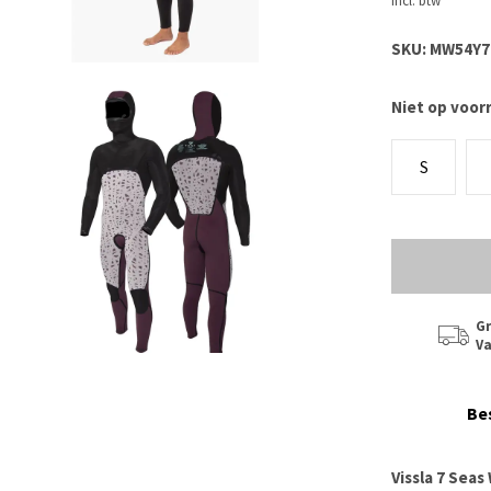
Incl. btw
SKU:
MW54Y7
Niet op voor
S
Gr
Va
Be
Vissla 7 Sea