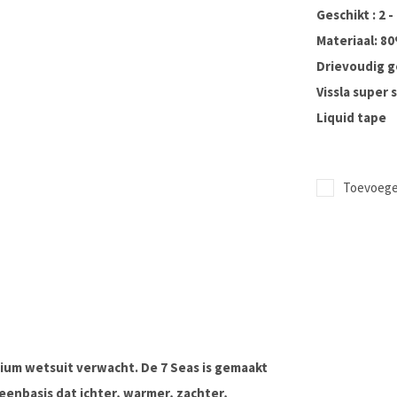
Geschikt : 2 
Materiaal: 8
Drievoudig g
Vissla super 
Liquid tape
Toevoegen
emium wetsuit verwacht. De 7 Seas is gemaakt
enbasis dat ichter, warmer, zachter,