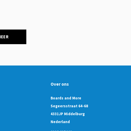
NEER
Over ons
Boards and More
Segeersstraat 64-68
4331JP Middelburg
Nederland