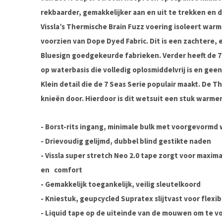
rekbaarder, gemakkelijker aan en uit te trekken en 
Vissla’s Thermische Brain Fuzz voering isoleert warm
voorzien van Dope Dyed Fabric. Dit is een zachtere, 
Bluesign goedgekeurde fabrieken. Verder heeft de 7
op waterbasis die volledig oplosmiddelvrij is en geen
Klein detail die de 7 Seas Serie populair maakt. De T
knieën door. Hierdoor is dit wetsuit een stuk warme
- Borst-rits ingang, minimale bulk met voorgevormd
- Drievoudig gelijmd, dubbel blind gestikte naden
- Vissla super stretch Neo 2.0 tape zorgt voor maxi
en
comfort
- Gemakkelijk toegankelijk, veilig sleutelkoord
- Kniestuk, geupcycled Supratex slijtvast voor flexibi
- Liquid tape op de uiteinde van de mouwen om te 