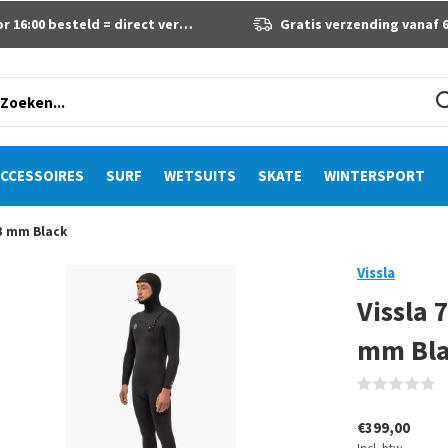
 16:00 besteld = direct verzonden
Gratis verzending vanaf 60 eur
CCESSOIRES
SURF
WETSUITS
SKATE
WINTERSPORT
-3 mm Black
Vissla
Vissla 
mm Bl
(
€399,00