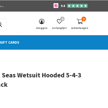
o
9.8
0
0
inloggen
verlanglijst
winkelwagen
GIFT CARDS
7 Seas Wetsuit Hooded 5-4-3
ack
0)