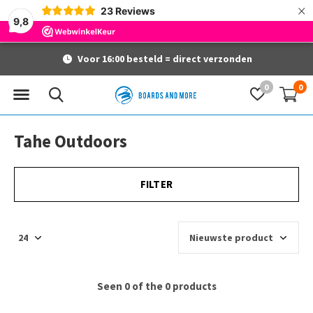
×
23
Reviews
9,8
Voor 16:00 besteld = direct verzonden
0
0
Tahe Outdoors
FILTER
Seen 0 of the 0 products