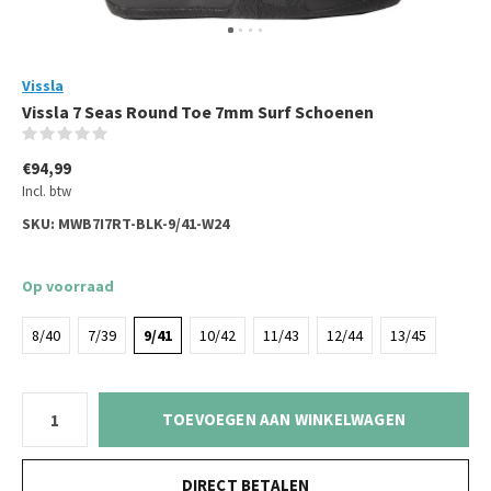
Vissla
Vissla 7 Seas Round Toe 7mm Surf Schoenen
(0)
€94,99
Incl. btw
SKU:
MWB7I7RT-BLK-9/41-W24
Op voorraad
8/40
7/39
9/41
10/42
11/43
12/44
13/45
TOEVOEGEN AAN WINKELWAGEN
DIRECT BETALEN