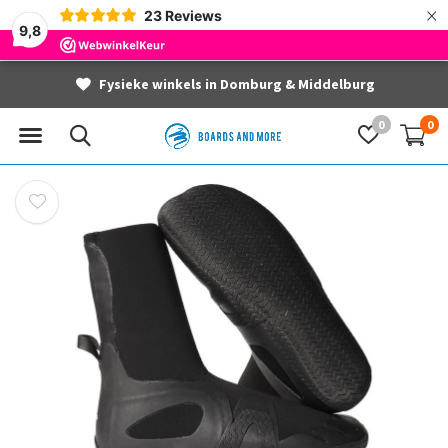
×
23
Reviews
9,8
Fysieke winkels in Domburg & Middelburg
0
0