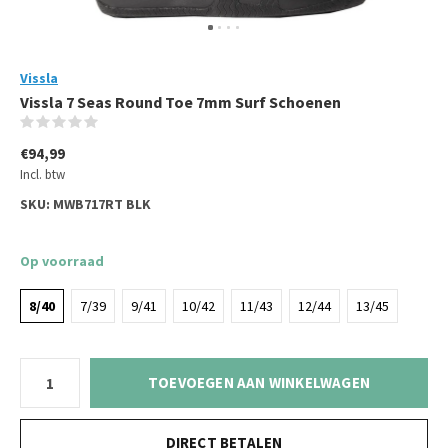
Vissla
Vissla 7 Seas Round Toe 7mm Surf Schoenen
(0)
€94,99
Incl. btw
SKU:
MWB717RT BLK
Op voorraad
8/40
7/39
9/41
10/42
11/43
12/44
13/45
TOEVOEGEN AAN WINKELWAGEN
DIRECT BETALEN