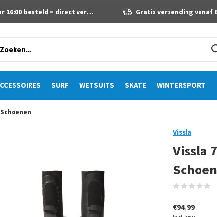
 16:00 besteld = direct verzonden
Gratis verzending vanaf 60 eur
CCESSOIRES
SURF
WETSUITS
SKATE
WINTERSPORT
f Schoenen
Vissla
Vissla
Schoe
(
€94,99