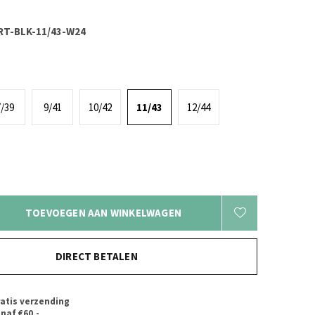
T-BLK-11/43-W24
/39
9/41
10/42
11/43
12/44
TOEVOEGEN AAN WINKELWAGEN
DIRECT BETALEN
atis verzending
naf €60,-