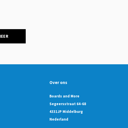
NEER
Over ons
Boards and More
Segeersstraat 64-68
4331JP Middelburg
Nederland