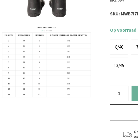
Incl. btw
SKU:
MWB7I7R
Op voorraad
8/40
7
13/45
Gr
Va