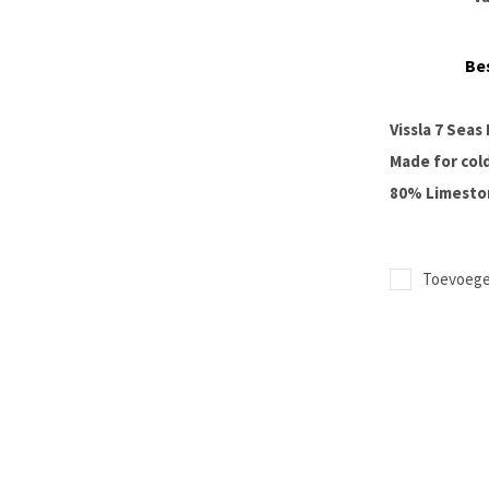
Be
Vissla 7 Sea
Made for cold
80% Limesto
Toevoegen