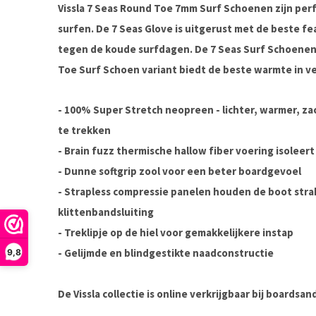
Vissla 7 Seas Round Toe 7mm Surf Schoenen zijn per
surfen. De 7 Seas Glove is uitgerust met de beste 
tegen de koude surfdagen. De 7 Seas Surf Schoene
Toe Surf Schoen variant biedt de beste warmte in ve
- 100% Super Stretch neopreen - lichter, warmer, za
te trekken
- Brain fuzz thermische hallow fiber voering isoleer
- Dunne softgrip zool voor een beter boardgevoel
- Strapless compressie panelen houden de boot str
klittenbandsluiting
- Treklipje op de hiel voor gemakkelijkere instap
- Gelijmde en blindgestikte naadconstructie
9,8
De Vissla collectie is online verkrijgbaar bij boards