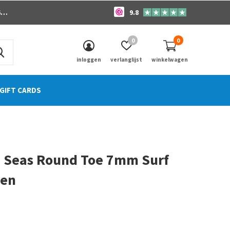
o
9.8
0
0
inloggen
verlanglijst
winkelwagen
GIFT CARDS
 7 Seas Round Toe 7mm Surf
nen
0)