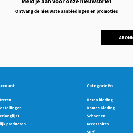
Meld je aan voor onze nieuwsbrief
Ontvang de nieuwste aanbiedingen en promoties
ABON
account
Categorieën
treren
Heren kleding
bestellingen
Dames Kleding
erlanglijst
Schoenen
lijk producten
Accessoires
Surf