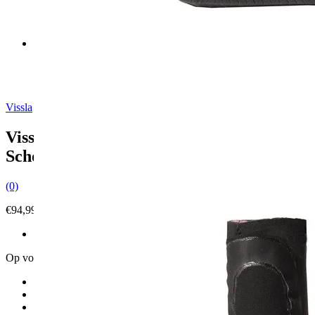
‹
›
Aan verlanglijst toevoegen
Vissla
Vissla 7 Seas Round Toe 7mm Surf
Schoenen
(0)
€94,99
Incl. btw
SKU:
MWB7I7RT-BLK-12/44-W24
Op voorraad
8/40
7/39
9/41