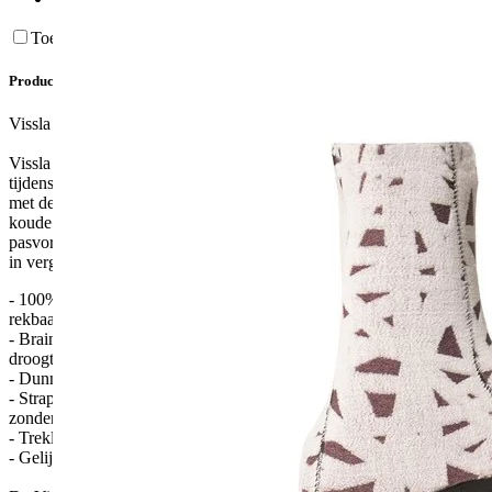
Toevoegen aan vergelijking
Productomschrijving
Vissla 7 Seas Round Toe 7mm Surf Schoenen
Vissla 7 Seas Round Toe 7mm Surf Schoenen zijn perfect om
tijdens de koude dagen te gaan surfen. De 7 Seas Glove is uitgerust
met de beste features en dus ontworpen om te beschermen tegen de
koude surfdagen. De 7 Seas Surf Schoenen hebben een normale
pasvorm. De Round Toe Surf Schoen variant biedt de beste warmte
in vergelijking met een Split Toe Surf Schoen.
- 100% Super Stretch neopreen - lichter, warmer, zachter,
rekbaarder, gemakkelijker aan en uit te trekken
- Brain fuzz thermische hallow fiber voering isoleert warmte en
droogt snel
- Dunne softgrip zool voor een beter boardgevoel
- Strapless compressie panelen houden de boot strak om je voeten
zonder de beperkende klittenbandsluiting
- Treklipje op de hiel voor gemakkelijkere instap
- Gelijmde en blindgestikte naadconstructie