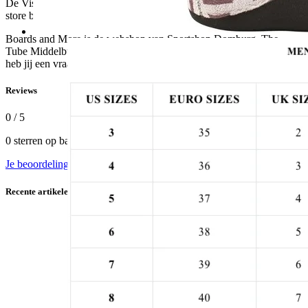
De Vissla collectie is online verkrijgbaar bij boardsandmore.eu en in
store bij Sportshop Domburg.
Boards and More is de webshop van Sportshop Domburg, The
Tube Middelburg en The Tube Women. Is jouw maat uitverkocht of
heb jij een vraag? Neem dan contact met onze klantenservice op.
Reviews
0
/ 5
0 sterren op basis van 0 beoordelingen
Je beoordeling toevoegen
Recente artikelen