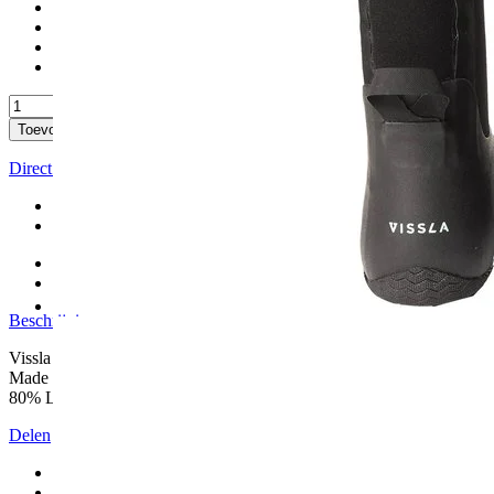
10/42
11/43
12/44
13/45
+
-
Inloggen voor wishlist
Toevoegen aan winkelwagen
Direct betalen
Gratis verzending
Vanaf €60,-
Vandaag verzonden?
Je hebt nog
05 : 44 :
09
Beschrijving
Delen
Beschrijving
Vissla 7 Seas Round Toe 7mm Surf Schoenen
Made for cold water: 7° C and colder
80% Limestone 20% Nylon
Delen
Facebook
Whatsapp