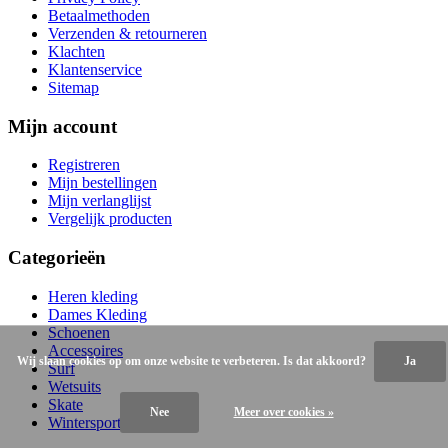
Betaalmethoden
Verzenden & retourneren
Klachten
Klantenservice
Sitemap
Mijn account
Registreren
Mijn bestellingen
Mijn verlanglijst
Vergelijk producten
Categorieën
Heren kleding
Dames Kleding
Schoenen
Accessoires
Wij slaan cookies op om onze website te verbeteren. Is dat akkoord?
Ja
Surf
Wetsuits
Skate
Nee
Meer over cookies »
Wintersport