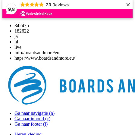
×
23
Reviews
9,8
342475
182622
ja
nl
live
info//boardsandmore/eu
https://www.boardsandmore.eu/
Ga naar navigatie (n)
Ga naar inhoud (c)
Ga naar footer (f)
Heren kleding