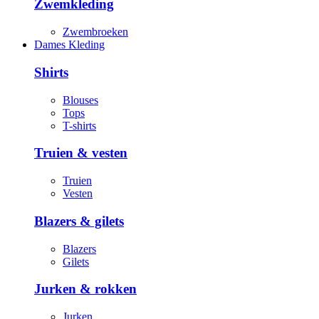
Zwemkleding
Zwembroeken
Dames Kleding
Shirts
Blouses
Tops
T-shirts
Truien & vesten
Truien
Vesten
Blazers & gilets
Blazers
Gilets
Jurken & rokken
Jurken