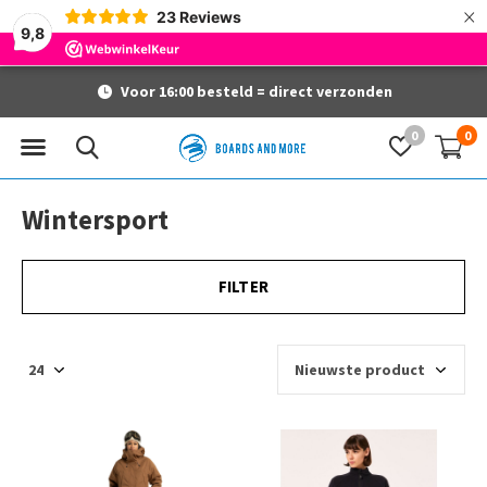
×
23
Reviews
9,8
Gratis verzending vanaf 60 euro
0
0
Wintersport
FILTER