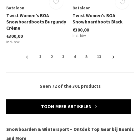
Bataleon
Bataleon
Twist Women's BOA
Twist Women's BOA
Snowboardboots Burgundy
Snowboardboots Black
Crème
€300,00
€300,00
Incl. btw
Incl. btw
1
2
3
4
5
13
Seen 72 of the 301 products
TOON MEER ARTIKELEN
Snowboarden & Wintersport – Ontdek Top Gear bij Boards
and More